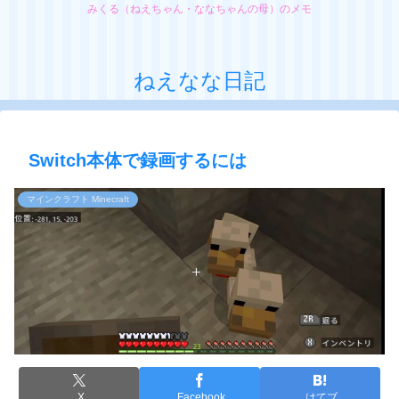
みくる（ねえちゃん・ななちゃんの母）のメモ
ねえなな日記
Switch本体で録画するには
マインクラフト Minecraft
X
Facebook
はてブ