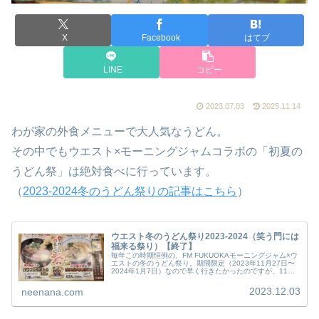
X
Facebook
はてブ
LINE
コピー
2023.07.03
2025.11.14
わが家の外食メニューで大人気なうどん。
その中でもウエスト×モーニングジャムコラボの「初夏の
うどん祭」は絶対食べに行っています。
（
2023-2024冬のうどん祭りの記事はこちら
）
ウエスト冬のうどん祭り2023-2024（笑う門には
福来る祭り）【終了】
毎年この時期恒例の、FM FUKUOKAモーニングジャム×ウ
エストの冬のうどん祭り。期間限定（2023年11月27日〜
2024年1月7日）なので早く行きたかったのですが、11月
30日にうどんウエストにやっと行けました。
2023.12.03
neenana.com